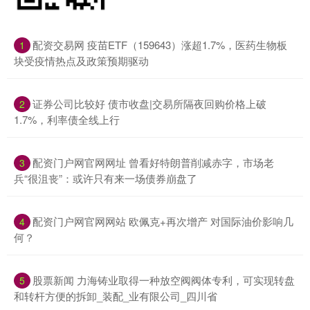
​配资交易网 疫苗ETF（159643）涨超1.7%，医药生物板
1
块受疫情热点及政策预期驱动
​证券公司比较好 债市收盘|交易所隔夜回购价格上破
2
1.7%，利率债全线上行
​配资门户网官网网址 曾看好特朗普削减赤字，市场老
3
兵“很沮丧”：或许只有来一场债券崩盘了
​配资门户网官网网站 欧佩克+再次增产 对国际油价影响几
4
何？
​股票新闻 力海铸业取得一种放空阀阀体专利，可实现转盘
5
和转杆方便的拆卸_装配_业有限公司_四川省