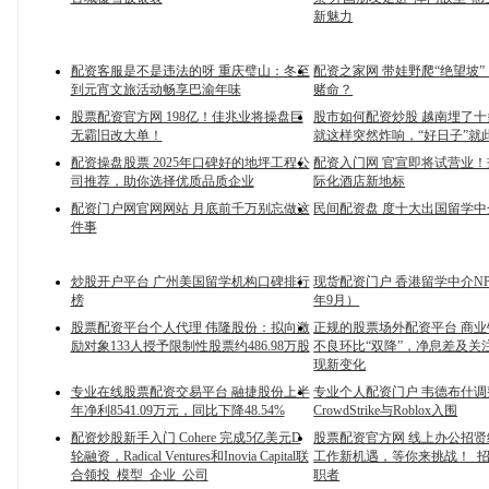
新魅力
配资客服是不是违法的呀 重庆璧山：冬至
配资之家网 带娃野爬“绝望坡
到元宵文旅活动畅享巴渝年味
赌命？
股票配资官方网 198亿！佳兆业将操盘巨
股市如何配资炒股 越南埋了
无霸旧改大单！
就这样突然炸响，“好日子”就
配资操盘股票 2025年口碑好的地坪工程公
配资入门网 官宣即将试营业
司推荐，助你选择优质品质企业
际化酒店新地标
配资门户网官网网站 月底前千万别忘做这
民间配资盘 度十大出国留学
件事
炒股开户平台 广州美国留学机构口碑排行
现货配资门户 香港留学中介NPS
榜
年9月）
股票配资平台个人代理 伟隆股份：拟向激
正规的股票场外配资平台 商
励对象133人授予限制性股票约486.98万股
不良环比“双降”，净息差及关
现新变化
专业在线股票配资交易平台 融捷股份上半
专业个人配资门户 韦德布什调
年净利8541.09万元，同比下降48.54%
CrowdStrike与Roblox入围
配资炒股新手入门 Cohere 完成5亿美元D
股票配资官方网 线上办公招
轮融资，Radical Ventures和Inovia Capital联
工作新机遇，等你来挑战！_招
合领投_模型_企业_公司
职者