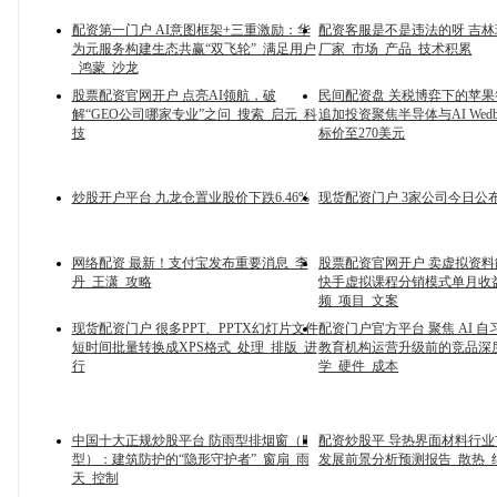
配资第一门户 AI意图框架+三重激励：华
配资客服是不是违法的呀 吉
为元服务构建生态共赢“双飞轮”_满足用户
厂家_市场_产品_技术积累
_鸿蒙_沙龙
股票配资官网开户 点亮AI领航，破
民间配资盘 关税博弈下的苹
解“GEO公司哪家专业”之问_搜索_启元_科
追加投资聚焦半导体与AI Wedb
技
标价至270美元
炒股开户平台 九龙仓置业股价下跌6.46%
现货配资门户 3家公司今日公
网络配资 最新！支付宝发布重要消息_李
股票配资官网开户 卖虚拟资
丹_王潇_攻略
快手虚拟课程分销模式单月收益5
频_项目_文案
现货配资门户 很多PPT、PPTX幻灯片文件
配资门户官方平台 聚焦 AI 
短时间批量转换成XPS格式_处理_排版_进
教育机构运营升级前的竞品深
行
学_硬件_成本
中国十大正规炒股平台 防雨型排烟窗（Ⅱ
配资炒股平 导热界面材料行
型）：建筑防护的“隐形守护者”_窗扇_雨
发展前景分析预测报告_散热_
天_控制