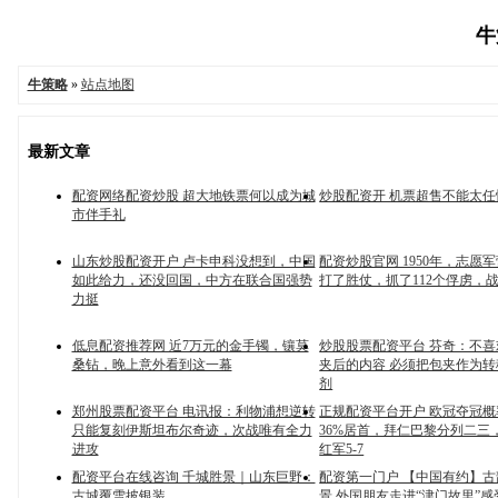
牛
牛策略
»
站点地图
最新文章
配资网络配资炒股 超大地铁票何以成为城
炒股配资开 机票超售不能太任
市伴手礼
山东炒股配资开户 卢卡申科没想到，中国
配资炒股官网 1950年，志愿
如此给力，还没回国，中方在联合国强势
打了胜仗，抓了112个俘虏，
力挺
低息配资推荐网 近7万元的金手镯，镶莫
炒股股票配资平台 芬奇：不
桑钻，晚上意外看到这一幕
夹后的内容 必须把包夹作为
剂
郑州股票配资平台 电讯报：利物浦想逆转
正规配资平台开户 欧冠夺冠
只能复刻伊斯坦布尔奇迹，次战唯有全力
36%居首，拜仁巴黎分列二三
进攻
红军5-7
配资平台在线咨询 千城胜景｜山东巨野：
配资第一门户 【中国有约】古
古城覆雪披银装
景 外国朋友走进“津门故里”