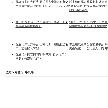
配资行业四大巨头 天乐园古参堂以创新之
股市如何配资炒股 以技术为
力引领中医药现代化浪潮_产业_产品_人参
“精准定位” 成为安全与效率的
服务_各行各业
线上配资平台开户 长青科技：将进一步加
炒股开户平台 江波龙：公司
强海外营销网络建设
望在重要客户处持续取得突破
配资门户官方平台 江南化工：积极推进生
专业在线股票配资交易平台 
产工艺智能化转型
夫山泉旗下一公司法人，饶明
配资门户网官网网站 欧佩克+再次增产 对
国际油价影响几何？
查看网站首页:
牛策略