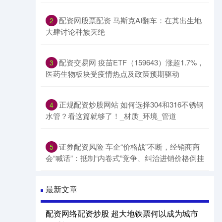
配资网股票配资 马斯克AI翻车：在其出生地
2
大肆讨论种族灭绝
配资交易网 疫苗ETF（159643）涨超1.7%，
3
医药生物板块受疫情热点及政策预期驱动
正规配资炒股网站 如何选择304和316不锈钢
4
水管？看这篇就够了！_材质_环境_管道
证券配资风险 车企“价格战”不断，经销商商
5
会“喊话”：抵制“内卷式”竞争、纠治进销价格倒挂
最新文章
配资网络配资炒股 超大地铁票何以成为城市